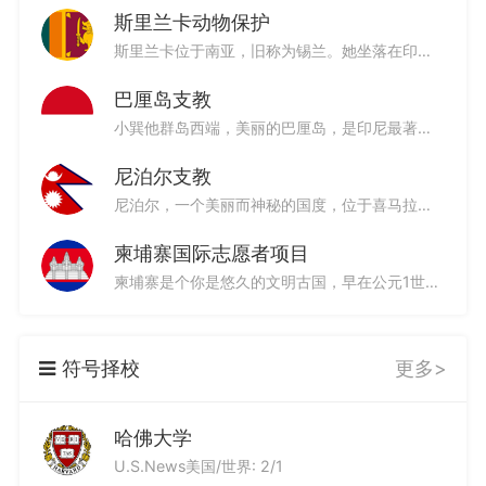
斯里兰卡动物保护
斯里兰卡位于南亚，旧称为锡兰。她坐落在印度洋上，位于印度东南部，接近赤道，终年如夏，是个热带岛国。斯里兰卡形如水滴，被誉为“上帝的眼泪”和“印度洋上的珍珠”。她历史悠久、底蕴丰厚、“地小物博”--世界八大遗产、迷人的海滨、神秘的宗教、丰富的动植物资源、好客的人民、低廉的物价、独特的异域文化等。此外，斯里兰卡的宝石和红茶更是享誉世界。
巴厘岛支教
小巽他群岛西端，美丽的巴厘岛，是印尼最著名的旅游胜地。无论你到哪里，都能感受到这里的人们虔诚的宗教信仰和多彩的艺术文化气氛。巴厘岛的建筑、音乐、舞蹈和装饰都是具有独特风格的，让人不由驻欣赏。
尼泊尔支教
尼泊尔，一个美丽而神秘的国度，位于喜马拉雅山脉南麓，北与我国接壤，并保持着非常和睦的邻国关系。它有着独一无二的古老建筑，作为一座历史悠久的城市，独特的自然风光让人叹为观止，其建筑艺术和木石雕刻造诣非凡，成千上万座庙宇，宫殿，宝塔，不愧于“寺庙之城”的盛名。
柬埔寨国际志愿者项目
柬埔寨是个你是悠久的文明古国，早在公元1世纪建立了统一的王国。20世纪70年代开始，柬埔寨经历了长期的战争。1993年，随着柬埔寨国家权力机构相继成立和民族和解的实现，柬埔寨进入和平发展的新时期。
符号择校
更多>
哈佛大学
U.S.News美国/世界: 2/1