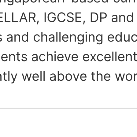
TELLAR, IGCSE, DP an
s and challenging educa
ents achieve excellent
tly well above the wor