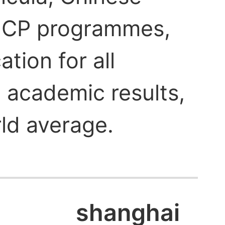
d CP programmes,
tion for all
 academic results,
ld average.
shanghai