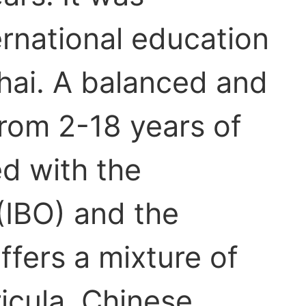
ernational education
ghai. A balanced and
from 2-18 years of
ed with the
(IBO) and the
offers a mixture of
icula, Chinese