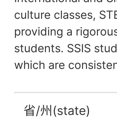
culture classes, S
providing a rigorou
students. SSIS stud
which are consisten
省/州(state)