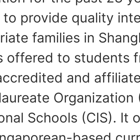
 to provide quality int
triate families in Shan
s offered to students 
accredited and affiliat
laureate Organization 
onal Schools (CIS). It 
Singaporean-based curr