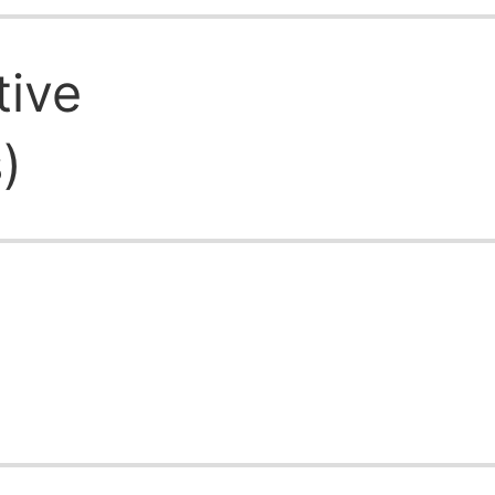
ive
)