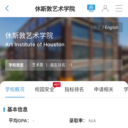


休斯敦艺术学院

中文
/
English
休斯敦艺术学院
Art Institute of Houston
艺术类
类型排名：-1
学校类型
学校概况
校园安全
指标排名
申请相关
基本信息
平均GPA：
录取率：
-
N/A