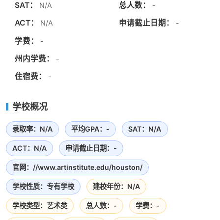
SAT：
总人数：
N/A
-
ACT：
申请截止日期：
N/A
-
学费：
-
州内学费：
-
住宿费：
-
学校概况
录取率：N/A
平均GPA：-
SAT：N/A
ACT：N/A
申请截止日期：-
官网：//www.artinstitute.edu/houston/
学校性质：专有学校
建校年份：N/A
学校类型：艺术类
总人数：-
学费：-