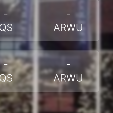
-
-
QS
ARWU
-
-
QS
ARWU