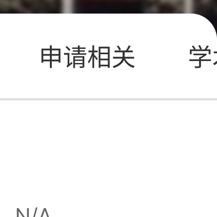
申请相关
学
：
N/A