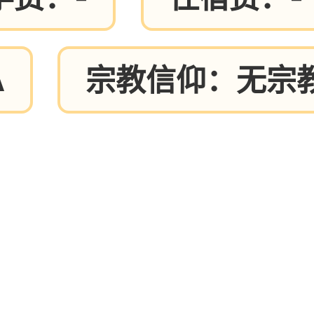
A
宗教信仰：无宗