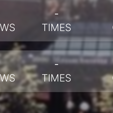
-
EWS
TIMES
-
EWS
TIMES