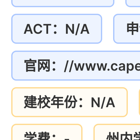
ACT：N/A
申
官网：//www.capel
建校年份：N/A
学费：-
州内