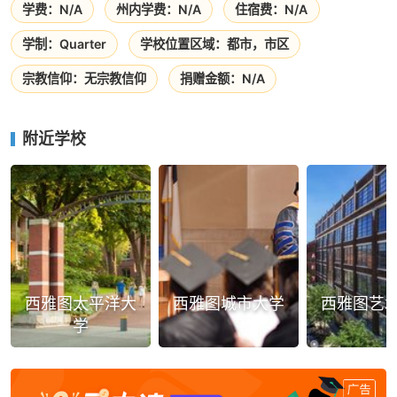
学费：N/A
州内学费：N/A
住宿费：N/A
学制：Quarter
学校位置区域：都市，市区
宗教信仰：无宗教信仰
捐赠金额：N/A
附近学校
西雅图太平洋大
西雅图城市大学
西雅图艺
学