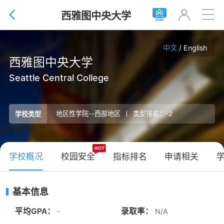


西雅图中央大学

中文
/
English
西雅图中央大学
Seattle Central College
地区性学院--西部地区
类型排名：-2
学校类型
学校概况
校园安全
指标排名
申请相关
基本信息
平均GPA：
录取率：
-
N/A