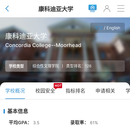


康科迪亚大学

中文
/
English
康科迪亚大学
Concordia College--Moorhead
综合性文理学院
类型排名：126
学校类型
学校概况
校园安全
指标排名
申请相关
基本信息
平均GPA：
录取率：
3.5
61%