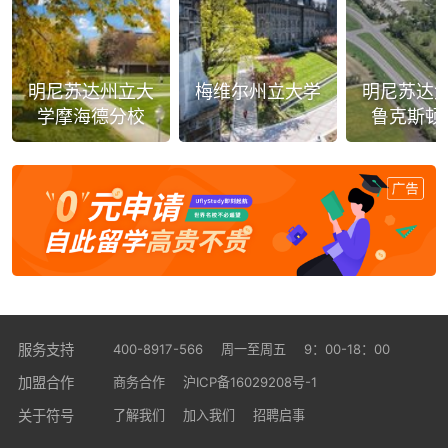
明尼苏达州立大
梅维尔州立大学
明尼苏达
学摩海德分校
鲁克斯顿
400-8917-566
服务支持
周一至周五
9：00-18：00
加盟合作
商务合作
沪ICP备16029208号-1
关于符号
了解我们
加入我们
招聘启事