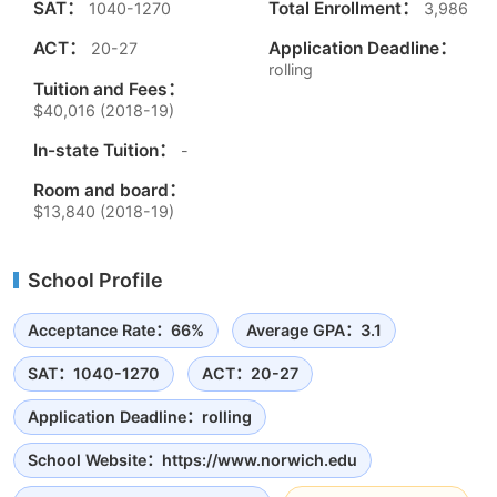
SAT：
Total Enrollment：
1040-1270
3,986
ACT：
Application Deadline：
20-27
rolling
Tuition and Fees：
$40,016 (2018-19)
In-state Tuition：
-
Room and board：
$13,840 (2018-19)
School Profile
Acceptance Rate：66%
Average GPA：3.1
SAT：1040-1270
ACT：20-27
Application Deadline：rolling
School Website：https://www.norwich.edu