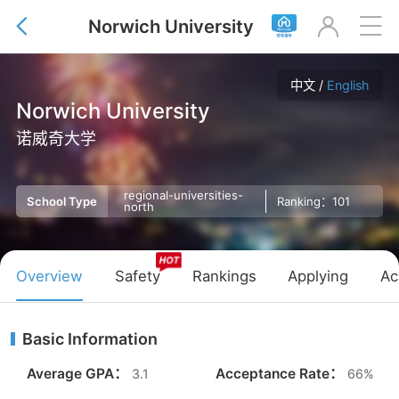
Norwich University



中文
/
English
Norwich University
诺威奇大学
regional-universities-
Ranking：101
School Type
north
Overview
Safety
Rankings
Applying
Ac
Basic Information
Average GPA：
Acceptance Rate：
3.1
66%