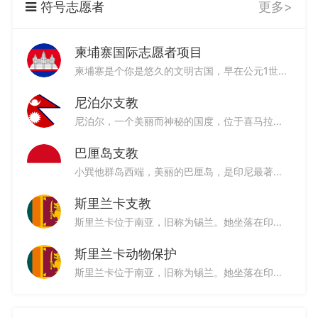
符号志愿者
更多>
柬埔寨国际志愿者项目
柬埔寨是个你是悠久的文明古国，早在公元1世纪建立了统一的王国。20世纪70年代开始，柬埔寨经历了长期的战争。1993年，随着柬埔寨国家权力机构相继成立和民族和解的实现，柬埔寨进入和平发展的新时期。
5篇文书
5篇文书
5篇文书
尼泊尔支教
尼泊尔，一个美丽而神秘的国度，位于喜马拉雅山脉南麓，北与我国接壤，并保持着非常和睦的邻国关系。它有着独一无二的古老建筑，作为一座历史悠久的城市，独特的自然风光让人叹为观止，其建筑艺术和木石雕刻造诣非凡，成千上万座庙宇，宫殿，宝塔，不愧于“寺庙之城”的盛名。
巴厘岛支教
小巽他群岛西端，美丽的巴厘岛，是印尼最著名的旅游胜地。无论你到哪里，都能感受到这里的人们虔诚的宗教信仰和多彩的艺术文化气氛。巴厘岛的建筑、音乐、舞蹈和装饰都是具有独特风格的，让人不由驻欣赏。
7篇文书
19篇文书
15篇文书
斯里兰卡支教
斯里兰卡位于南亚，旧称为锡兰。她坐落在印度洋上，位于印度东南部，接近赤道，终年如夏，是个热带岛国。斯里兰卡形如水滴，被誉为“上帝的眼泪”和“印度洋上的珍珠”。她历史悠久、底蕴丰厚、“地小物博”--世界八大遗产、迷人的海滨、神秘的宗教、丰富的动植物资源、好客的人民、低廉的物价、独特的异域文化等。此外，斯里兰卡的宝石和红茶更是享誉世界。
斯里兰卡动物保护
12篇文书
3篇文书
5篇文书
斯里兰卡位于南亚，旧称为锡兰。她坐落在印度洋上，位于印度东南部，接近赤道，终年如夏，是个热带岛国。斯里兰卡形如水滴，被誉为“上帝的眼泪”和“印度洋上的珍珠”。她历史悠久、底蕴丰厚、“地小物博”--世界八大遗产、迷人的海滨、神秘的宗教、丰富的动植物资源、好客的人民、低廉的物价、独特的异域文化等。此外，斯里兰卡的宝石和红茶更是享誉世界。