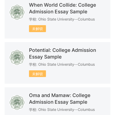
When World Collide: College
Admission Essay Sample
32篇文书
28篇文书
31篇文书
学校: Ohio State University--Columbus
未解锁
Potential: College Admission
56篇文书
35篇文书
24篇文书
Essay Sample
学校: Ohio State University--Columbus
未解锁
30篇文书
23篇文书
31篇文书
Oma and Mamaw: College
Admission Essay Sample
学校: Ohio State University--Columbus