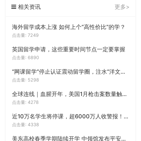
相关资讯
更多>
海外留学成本上涨 如何上个“高性价比”的学？
点击量: 7249
5篇文书
5篇文书
5篇文书
英国留学申请，这些重要时间节点一定要掌握
点击量: 6890
“网课留学”停止认证震动留学圈，注水“洋文凭”面临大清洗？
7篇文书
19篇文书
15篇文书
点击量: 5298
全球连线｜血腥开年，美国1月枪击案数量触目惊心
点击量: 4278
近10万名学生将停课，超6000万人收警报！美国又一州进入紧急状态
12篇文书
3篇文书
5篇文书
点击量: 4338
美东高校春季学期陆续开学 中领馆发布平安留学提醒