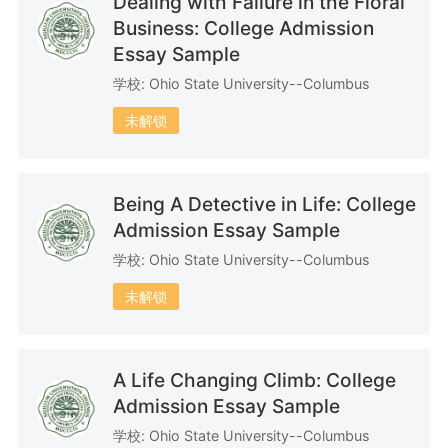
Dealing with Failure in the Floral
Business: College Admission
Essay Sample
7篇文书
30篇文书
11篇文书
学校: Ohio State University--Columbus
未解锁
Being A Detective in Life: College
13篇文书
30篇文书
5篇文书
Admission Essay Sample
学校: Ohio State University--Columbus
未解锁
6篇文书
3篇文书
34篇文书
A Life Changing Climb: College
Admission Essay Sample
学校: Ohio State University--Columbus