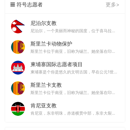
符号志愿者
更多>
4篇文书
3篇文书
9篇文书
尼泊尔支教
尼泊尔，一个美丽而神秘的国度，位于喜马拉雅山脉南麓，北与我国接壤，并保持着非常和睦的邻国关系。它有着独一无二的古老建筑，作为一座历史悠久的城市，独特的自然风光让人叹为观止，其建筑艺术和木石雕刻造诣非凡，成千上万座庙宇，宫殿，宝塔，不愧于“寺庙之城”的盛名。
斯里兰卡动物保护
10篇文书
20篇文书
3篇文书
斯里兰卡位于南亚，旧称为锡兰。她坐落在印度洋上，位于印度东南部，接近赤道，终年如夏，是个热带岛国。斯里兰卡形如水滴，被誉为“上帝的眼泪”和“印度洋上的珍珠”。她历史悠久、底蕴丰厚、“地小物博”--世界八大遗产、迷人的海滨、神秘的宗教、丰富的动植物资源、好客的人民、低廉的物价、独特的异域文化等。此外，斯里兰卡的宝石和红茶更是享誉世界。
柬埔寨国际志愿者项目
柬埔寨是个你是悠久的文明古国，早在公元1世纪建立了统一的王国。20世纪70年代开始，柬埔寨经历了长期的战争。1993年，随着柬埔寨国家权力机构相继成立和民族和解的实现，柬埔寨进入和平发展的新时期。
斯里兰卡支教
3篇文书
4篇文书
5篇文书
斯里兰卡位于南亚，旧称为锡兰。她坐落在印度洋上，位于印度东南部，接近赤道，终年如夏，是个热带岛国。斯里兰卡形如水滴，被誉为“上帝的眼泪”和“印度洋上的珍珠”。她历史悠久、底蕴丰厚、“地小物博”--世界八大遗产、迷人的海滨、神秘的宗教、丰富的动植物资源、好客的人民、低廉的物价、独特的异域文化等。此外，斯里兰卡的宝石和红茶更是享誉世界。
肯尼亚支教
肯尼亚，东非明珠，赤道横贯中部，东非大裂谷纵贯南北。复杂的地形赋予了他多姿多彩的地貌景观和丰富多样的物种。辽阔、巨大、色调丰富的“风景调色板”，让肯尼亚成为一个令人流连忘返的国家。
5篇文书
3篇文书
5篇文书