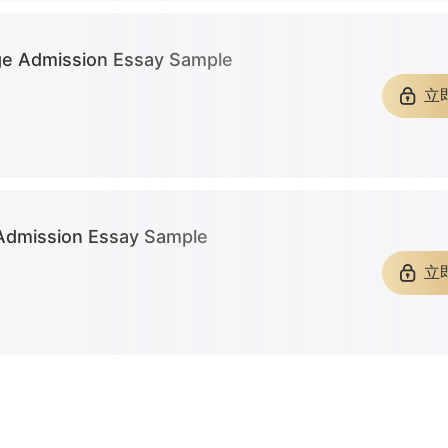
佛罗里达州立大学
达特茅斯学院
东北大学
lege Admission Essay Sample
篇文书
共计：14篇文书
共计：20
立
北卡罗莱纳州立大学罗利分校
俄勒冈大学
布兰迪斯
篇文书
共计：6篇文书
共计：5篇
科罗拉多州立大学
佐治亚大学
乔治敦大
篇文书
共计：8篇文书
共计：28
e Admission Essay Sample
立
印第安纳大学-普渡大学印第安纳波利斯联合分校
康涅狄格大学
天普大学
篇文书
共计：18篇文书
共计：4篇
学
弗吉尼亚联邦大学
贝勒大学
篇文书
共计：6篇文书
共计：5篇
南卡罗莱纳医科大学
阿拉巴马大学
佛蒙特大