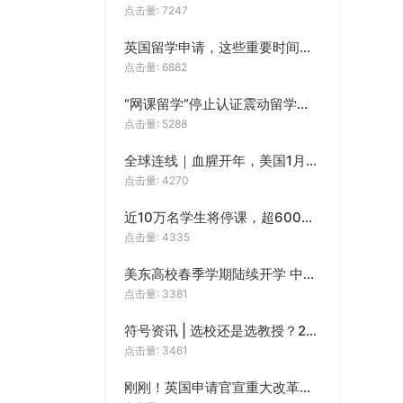
文书
点击量: 7247
英国留学申请，这些重要时间节点一定要掌握
科罗拉多矿业学院
点击量: 6882
文书
“网课留学”停止认证震动留学圈，注水“洋文凭”面临大清洗？
点击量: 5288
大学
文书
全球连线｜血腥开年，美国1月枪击案数量触目惊心
点击量: 4270
学
近10万名学生将停课，超6000万人收警报！美国又一州进入紧急状态
文书
点击量: 4335
美东高校春季学期陆续开学 中领馆发布平安留学提醒
大学
点击量: 3381
文书
符号资讯 | 选校还是选教授？2023年Niche美国最佳大学/全美教授最佳大学排名发布！
大学
点击量: 3461
文书
刚刚！英国申请官宣重大改革，影响十几万留学生