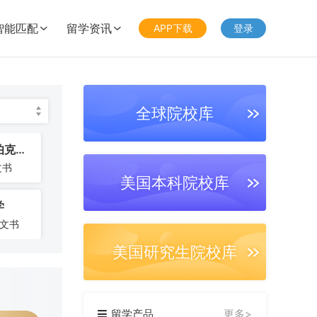
智能匹配
留学资讯
APP下载
登录


全球院校库
加州大学伯克利分校
文书
美国本科院校库
学
篇文书
美国研究生院校库
亚大学
篇文书
留学产品
更多>