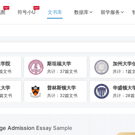
地图
符号小U
文书库
数据库
留学服务


工学院
斯坦福大学
3篇文书
共计：37篇文书
共计：1篇
亚大学
普林斯顿大学
华盛顿大
0篇文书
共计：32篇文书
共计：28
约翰霍普金斯大学
芝加哥大学
宾夕法尼
6篇文书
共计：35篇文书
共计：24
ege Admission Essay Sample