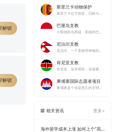
斯里兰卡动物保护
斯里兰卡位于南亚，旧称为锡兰。她坐落在印度洋上，位于印度东南部，接近赤道，终年如夏，是个热带岛国。斯里兰卡形如水滴，被誉为“上帝的眼泪”和“印度洋上的珍珠”。她历史悠久、底蕴丰厚、“地小物博”--世界八大遗产、迷人的海滨、神秘的宗教、丰富的动植物资源、好客的人民、低廉的物价、独特的异域文化等。此外，斯里兰卡的宝石和红茶更是享誉世界。
篇文书
巴厘岛支教
即解锁
小巽他群岛西端，美丽的巴厘岛，是印尼最著名的旅游胜地。无论你到哪里，都能感受到这里的人们虔诚的宗教信仰和多彩的艺术文化气氛。巴厘岛的建筑、音乐、舞蹈和装饰都是具有独特风格的，让人不由驻欣赏。
大学
文书
尼泊尔支教
尼泊尔，一个美丽而神秘的国度，位于喜马拉雅山脉南麓，北与我国接壤，并保持着非常和睦的邻国关系。它有着独一无二的古老建筑，作为一座历史悠久的城市，独特的自然风光让人叹为观止，其建筑艺术和木石雕刻造诣非凡，成千上万座庙宇，宫殿，宝塔，不愧于“寺庙之城”的盛名。
学
肯尼亚支教
篇文书
肯尼亚，东非明珠，赤道横贯中部，东非大裂谷纵贯南北。复杂的地形赋予了他多姿多彩的地貌景观和丰富多样的物种。辽阔、巨大、色调丰富的“风景调色板”，让肯尼亚成为一个令人流连忘返的国家。
即解锁
柬埔寨国际志愿者项目
柬埔寨是个你是悠久的文明古国，早在公元1世纪建立了统一的王国。20世纪70年代开始，柬埔寨经历了长期的战争。1993年，随着柬埔寨国家权力机构相继成立和民族和解的实现，柬埔寨进入和平发展的新时期。
文书
相关资讯
更多>
文书
学
海外留学成本上涨 如何上个“高性价比”的学？