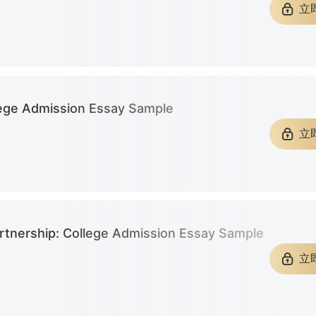
学
康奈尔大学
西北大学
立
3篇文书
共计：31篇文书
共计：22
圣路易斯华盛顿大学
匹兹堡大学
波士顿大
篇文书
共计：7篇文书
共计：27
lege Admission Essay Sample
大学
佐治亚理工学院
8篇文书
共计：6篇文书
共计：7篇
立
大学
卡内基梅隆大学
密歇根州
0篇文书
共计：14篇文书
共计：7篇
学
佛罗里达大学
维吉尼亚
rtnership: College Admission Essay Sample
篇文书
共计：13篇文书
共计：30
立
亚利桑那州立大学-坦佩
凯斯西储大学
塔夫茨大
篇文书
共计：3篇文书
共计：34