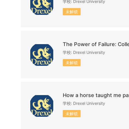
密歇根大学安娜堡分校
杜克大
学校: Drexel University
共计：30篇文书
共计：2
未解锁
纽约大学
共计：30篇文书
共计：5
The Power of Failure: Col
俄亥俄州立大学哥伦布分校
南加州
学校: Drexel University
共计：8篇文书
共计：2
未解锁
埃默里大学
范德堡
共计：23篇文书
共计：1
布朗大学
莱斯大
How a horse taught me pa
共计：30篇文书
共计：11
学校: Drexel University
未解锁
印第安纳大学布卢明顿分校
共计：5篇文书
共计：6