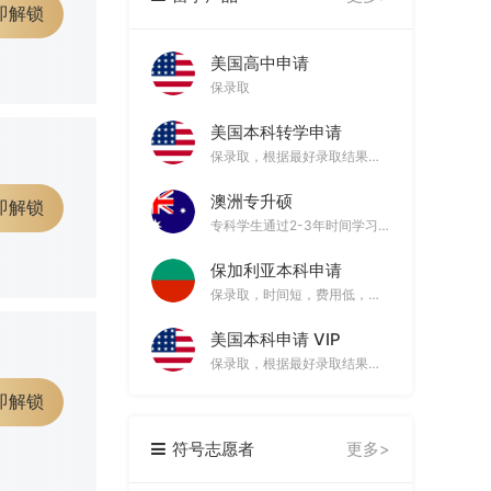
即解锁
篇文书
美国高中申请
保录取
学
篇文书
美国本科转学申请
保录取，根据最好录取结果补足差价
宾夕法尼亚州立大学帕克校区
澳洲专升硕
文书
即解锁
专科学生通过2-3年时间学习拿到硕士学位
立大学
保加利亚本科申请
文书
保录取，时间短，费用低，学历教育部认证
美国本科申请 VIP
大学
保录取，根据最好录取结果补足差价
篇文书
即解锁
学
符号志愿者
更多>
篇文书